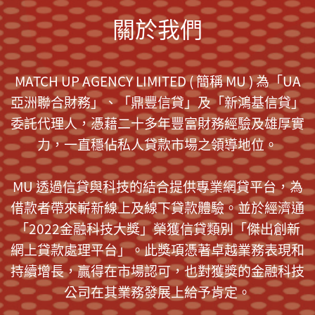
關於我們
MATCH UP AGENCY LIMITED ( 簡稱 MU ) 為「UA
亞洲聯合財務」、「鼎豐信貸」及「新鴻基信貸」
委託代理人，憑藉二十多年豐富財務經驗及雄厚實
力，一直穩佔私人貸款市場之領導地位。
MU 透過信貸與科技的結合提供專業網貸平台，為
借款者帶來嶄新線上及線下貸款體驗。並於經濟通
「2022金融科技大獎」榮獲信貸類別「傑出創新
網上貸款處理平台」。此獎項憑著卓越業務表現和
持續增長，贏得在市場認可，也對獲獎的金融科技
公司在其業務發展上給予肯定。